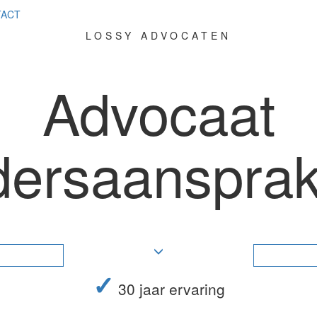
ACT
LOSSY ADVOCATEN
Advocaat
dersaansprake
✓
30 jaar ervaring